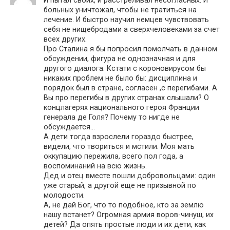
больных уничтожал, чтобы не тратиться на
лечение. И быстро научил немцев чувствовать
себя не нищебродами а сверхчеловеками за счет
всех других.
Про Сталина я бы попросил помолчать в данном
обсуждении, фигура не однозначная и для
другого диалога. Кстати с короновирусом бы
никаких проблем не было бы: дисциплина и
порядок был в стране, согласен ,с перегибами. А
Вы про перегибы в других странах слышали? О
концлагерях национального героя Франции
генерала де Голя? Почему то нигде не
обсуждается…
А дети тогда взрослели гораздо быстрее,
видели, что твориться и мстили. Моя мать
оккупацию пережила, всего пол года, а
воспоминаний на всю жизнь.
Дед и отец вместе пошли добровольцами: один
уже старый, а другой еще не призывной по
молодости.
А, не дай Бог, что то подобное, кто за землю
нашу встанет? Огромная армия воров-чинуш, их
детей? Да опять простые люди и их дети, как