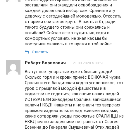
заставляли, они жаждали освобождения и
каждый делал свой выбор сам. Сравните эту
девочку с сегоднейшней молодёжью. Откосить
от армии считается круто. А взять лгбт, ради
такого будущего страны они сражались и
погибали? Сейчас легко судить их, сидя в
комфортных условиях, не зная как мы бы
поступили окажись в то время в той войне.
Ответить
Роберт Борисович
21.03.2020 в 00:51
Вы тут все тупорылые хуже обезьян уроды!
Сколько горя и и крови принёс ВОНЮЧАЯ чурка
Сралин и его бандитская кодла уголовников, тот
урод с прыщпвой мордой фашистам и в
подмётки не годиться, как своих наших людей
ИСТЯЗАТЕЛИ живодёры Сралина, записавшиеся
палачи НКВД! Фашисты и не знали тех зверских
приёмом издевательств над живыми людьми,
какие сотворяли уроды проклятые СРАЛИНЦЫ из
НКВД им по злодеяниям нет равных от Сергея
Есенина до Генерала Смушкевича! Этих людей