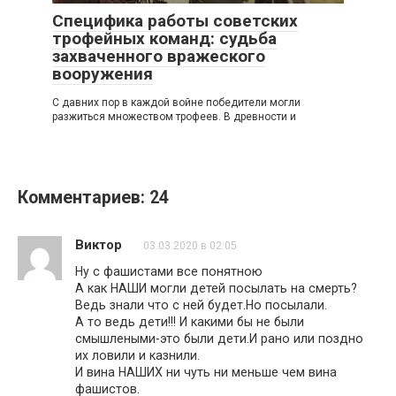
Специфика работы советских
трофейных команд: судьба
захваченного вражеского
вооружения
С давних пор в каждой войне победители могли
разжиться множеством трофеев. В древности и
Комментариев: 24
Виктор
03.03.2020 в 02:05
Ну с фашистами все понятною
А как НАШИ могли детей посылать на смерть?
Ведь знали что с ней будет.Но посылали.
А то ведь дети!!! И какими бы не были
смышлеными-это были дети.И рано или поздно
их ловили и казнили.
И вина НАШИХ ни чуть ни меньше чем вина
фашистов.