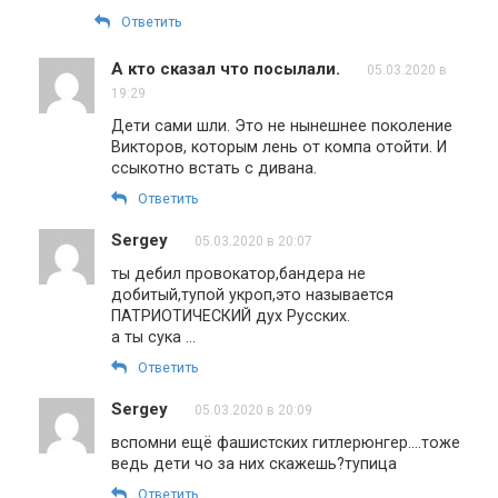
Ответить
А кто сказал что посылали.
05.03.2020 в
19:29
Дети сами шли. Это не нынешнее поколение
Викторов, которым лень от компа отойти. И
ссыкотно встать с дивана.
Ответить
Sergey
05.03.2020 в 20:07
ты дебил провокатор,бандера не
добитый,тупой укроп,это называется
ПАТРИОТИЧЕСКИЙ дух Русских.
а ты сука …
Ответить
Sergey
05.03.2020 в 20:09
вспомни ещё фашистских гитлерюнгер….тоже
ведь дети чо за них скажешь?тупица
Ответить