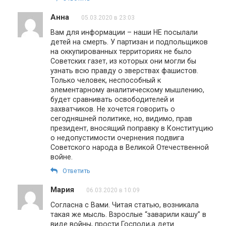
Анна
05.03.2020 в 23:03
Вам для информации – наши НЕ посылали
детей на смерть. У партизан и подпольщиков
на оккупированных территориях не было
Советских газет, из которых они могли бы
узнать всю правду о зверствах фашистов.
Только человек, неспособный к
элементарному аналитическому мышлению,
будет сравнивать освободителей и
захватчиков. Не хочется говорить о
сегодняшней политике, но, видимо, прав
президент, вносящий поправку в Конституцию
о недопустимости очернения подвига
Советского народа в Великой Отечественной
войне.
Ответить
Мария
06.03.2020 в 10:09
Согласна с Вами. Читая статью, возникала
такая же мысль. Взрослые “заварили кашу” в
виде войны, прости Господи,а дети