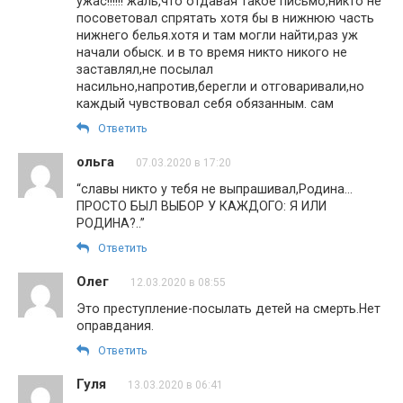
ужас!!!!!! жаль,что отдавая такое письмо,никто не
посоветовал спрятать хотя бы в нижнюю часть
нижнего белья.хотя и там могли найти,раз уж
начали обыск. и в то время никто никого не
заставлял,не посылал
насильно,напротив,берегли и отговаривали,но
каждый чувствовал себя обязанным. сам
Ответить
ольга
07.03.2020 в 17:20
“славы никто у тебя не выпрашивал,Родина…
ПРОСТО БЫЛ ВЫБОР У КАЖДОГО: Я ИЛИ
РОДИНА?..”
Ответить
Олег
12.03.2020 в 08:55
Это преступление-посылать детей на смерть.Нет
оправдания.
Ответить
Гуля
13.03.2020 в 06:41