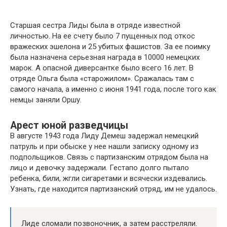
Старшая сестра Лиды была в отряде известной
личностью. На ее счету было 7 пущенных под откос
вражеских эшелона и 25 убитых фашистов. За ее поимку
была назначена серьезная награда в 10000 немецких
марок. А опасной диверсантке было всего 16 лет. В
отряде Ольга была «старожилом». Сражалась там с
самого начала, а именно с июня 1941 года, после того как
немцы заняли Оршу.
Арест юной разведчицы
В августе 1943 года Лиду Демеш задержал немецкий
патруль и при обыске у нее нашли записку одному из
подпольщиков. Связь с партизанским отрядом была на
лицо и девочку задержали. Гестапо долго пытало
ребенка, били, жгли сигаретами и всячески издевались.
Узнать, где находится партизанский отряд, им не удалось.
Лиде сломали позвоночник, а затем расстреляли.