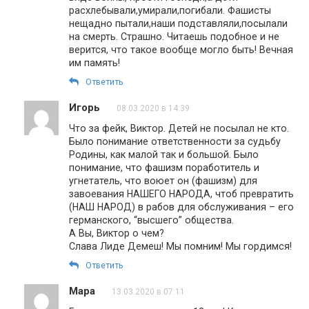
расхлебывали,умирали,погибали. Фашисты
нещадно пытали,наши подставляли,посылали
на смерть. Страшно. Читаешь подобное и не
верится, что такое вообще могло быть! Вечная
им память!
Ответить
Игорь
08.03.2020 в 14:39
Что за фейк, Виктор. Детей не посылал не кто.
Было понимание ответственности за судьбу
Родины, как малой так и большой. Было
понимание, что фашизм поработитель и
угнетатель, что воюет он (фашизм) для
завоевания НАШЕГО НАРОДА, чтоб превратить
(НАШ НАРОД) в рабов для обслуживания – его
германского, “высшего” общества.
А Вы, Виктор о чем?
Слава Лиде Демеш! Мы помним! Мы гордимся!
Ответить
Мара
13.03.2020 в 07:11