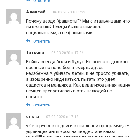
Ответить
Алексей
06.03.2020 в 11:32
Почему везде “фашисты”? Мы с итальянцами что
ли воевали? Немцы были национал-
социалистами, а не фашистами.
Ответить
Татьяна
06.03.2020 в 17:36
Войны всегда были и будут. Но воевать должны
военные на поле боя и смерть здесь
неизбежна.А убивать детей, и не просто убивать,
а изощренно издеваться, пытать это удел
садистов и маньяков. Как цивилизованная нация
немцев превратилась в этих нелюдей не
понятно.
Ответить
ольга
07.03.2020 в 17:18
у белоруссов подвиги в школьной программе,а у
украинцев антигерои на пьедестале.какой