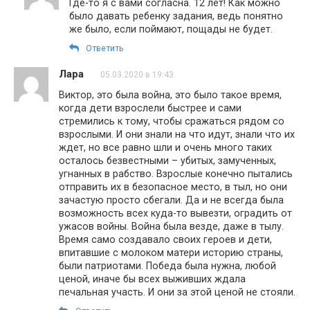
Где-то я с вами согласна. 12 лет! Как можно
было давать ребенку задания, ведь понятно
же было, если поймают, пощады не будет.
Ответить
Лара
05.03.2020 в 19:43
Виктор, это была война, это было такое время,
когда дети взрослели быстрее и сами
стремились к тому, чтобы сражаться рядом со
взрослыми. И они знали на что идут, знали что их
ждет, но все равно шли и очень много таких
осталось безвестными – убитых, замученных,
угнанных в рабство. Взрослые конечно пытались
отправить их в безопасное место, в тыл, но они
зачастую просто сбегали. Да и не всегда была
возможность всех куда-то вывезти, оградить от
ужасов войны. Война была везде, даже в тылу.
Время само создавало своих героев и дети,
впитавшие с молоком матери историю страны,
были патриотами. Победа была нужна, любой
ценой, иначе бы всех выживших ждала
печальная участь. И они за этой ценой не стояли.