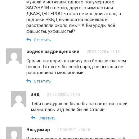
мучали и истязали, одного полумёртвого
ЗАСУНУЛИ в петлю, другого измолотили
ДВАЖДЫ ГЕРОЯ, что он не мог двигаться, а
подонки НКВД вынесли на носилках и
расстреляли около ямы!!! А Вы уроды всё
фашисты, ухфашисты!?
Ответить
родион задрищенский
25.03.2020 в 12:13
Сралин натворил в тысячу раз больше зла чем
Гитлер. Тот хотя бы свой народ не пытал и не
расстреливал миллионами.
Ответить
анд
22.05.2020 в 09:15
Тебя придурок не было бы на свете, ни твоей
мамы, папы итд если бы не Сталин!
Ответить
Владимир
25.03.2020 в 20:18
И пытал своих, и расстреливал несогласных. И