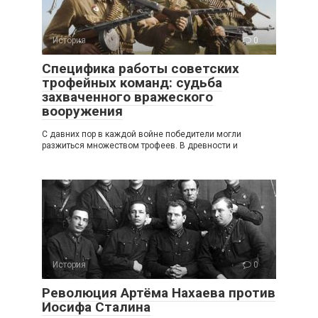
История
0
Специфика работы советских
трофейных команд: судьба
захваченного вражеского
вооружения
С давних пор в каждой войне победители могли
разжиться множеством трофеев. В древности и
История
0
Революция Артёма Нахаева против
Иосифа Сталина