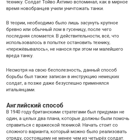
технику. Солдат Тойво Ахтимо вспоминал, как в мирное
время новобранцев учили уничтожать танки.
В теории, необходимо было лишь засунуть крупное
бревно или обычный лом в гусеницу, после чего
последняя сломается. В действительности, всё, что
использовалось в попытке остановить технику,
«пережёвывалось», не нанося при этом ни малейшего
вреда танку.
Несмотря на свою бесполезность, данный способ
борьбы был также записан в инструкцию немецких
солдат, а позже даже безуспешно применялся
итальянцами.
Английский способ
В 1940 году британскими стратегами был придуман не
один, а целых два плана, которые должны были помочь
справиться с вражеской техникой. Начать стоит со
сложного варианта, который можно было реализовать
отряду, состоящему не менее чем из четырёх солдат.