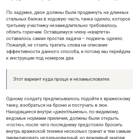
По задумке, двое должны были продвинуть на длинных
стальных балках в ходовую часть танка одеяло, которое
третьему участнику незамедлительно требовалось
облить горючим. Оставшемуся члену «квартета»
оставалось самая простая задача – поджечь одеяло.
Пожалуй, не стоить тратить слова на описание
эффективности данного способа, и потому мы перейдем
к инструкции под номером два.
Этот вариант куда проще и незамысловатее.
Одному солдату предписывалось подойти к вражескому
танку, взобраться на броню и постучать в люк.
Находящиеся внутри «джентльмены», по-видимому,
ведомые нормами приличия, должны были открыть
«гостю», после чего последнему предстояло бросить
внутрь вражеской техники несколько гранат и тем самым
ликвидировать недальновидный, но вежливый экипаж