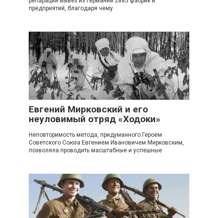
репарации вывез из Германии 2885 фабрик и
предприятий, благодаря чему
История
0
Евгений Мирковский и его
неуловимый отряд «Ходоки»
Неповторимость метода, придуманного Героем
Советского Союза Евгением Ивановичем Мирковским,
позволяла проводить масштабные и успешные