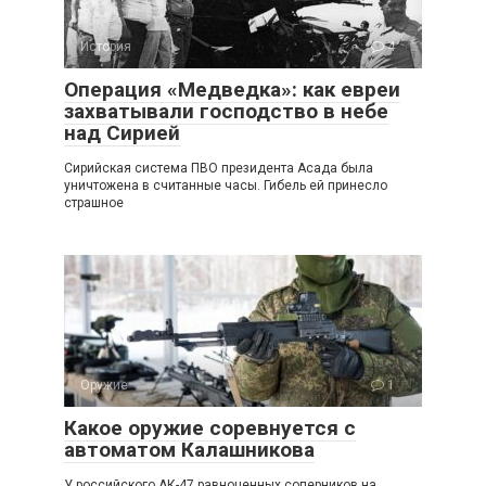
История
4
Операция «Медведка»: как евреи
захватывали господство в небе
над Сирией
Сирийская система ПВО президента Асада была
уничтожена в считанные часы. Гибель ей принесло
страшное
Оружие
1
Какое оружие соревнуется с
автоматом Калашникова
У российского АК-47 равноценных соперников на