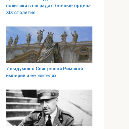
политики в наградах: боевые ордена
XIX столетия
7 выдумок о Священной Римской
империи и ее жителях