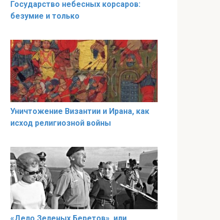
Государство небесных корсаров:
безумие и только
Уничтожение Византии и Ирана, как
исход религиозной войны
«Дело Зеленых Беретов», или