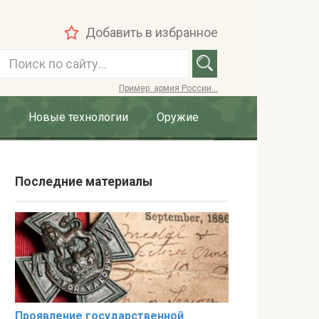
Добавить в избранное
П
о
Пример: армия России...
и
с
Новые технологии
Оружие
к
:
Последние материалы
Проявление государственной