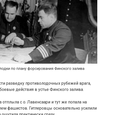
лодки по плану форсирования Финского залива
ти разведку противолодочных рубежей врага,
 боевые действия в устье Финского залива.
а отплыла с о. Лавенсаари и тут же попала на
лем фашистов. Гитлеровцы основательно усилили
 ощутила практически сразу.