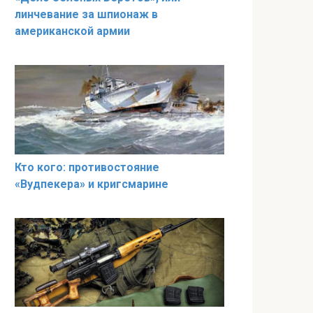
линчевание за шпионаж в
американской армии
Кто кого: противостояние
«Вудпекера» и кригсмарине