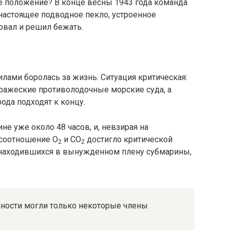
 положение? В конце весны 1943 года команда
настоящее подводное пекло, устроенное
овал и решил бежать.
илами боролась за жизнь. Ситуация критическая:
ажеские противолодочные морские суда, а
ода подходят к концу.
е уже около 48 часов, и, невзирая на
 соотношение O
и CO
достигло критической
2
2
 находившихся в вынужденном плену субмарины,
нности могли только некоторые члены