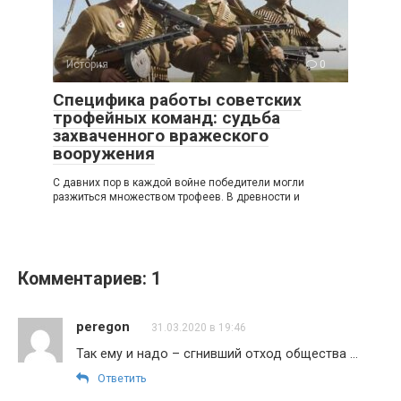
История
0
Специфика работы советских
трофейных команд: судьба
захваченного вражеского
вооружения
С давних пор в каждой войне победители могли
разжиться множеством трофеев. В древности и
Комментариев: 1
peregon
31.03.2020 в 19:46
Так ему и надо – сгнивший отход общества …
Ответить