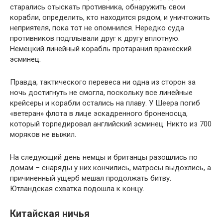
старались отыскать противника, обнаружить свои
корабли, определить, кто находится рядом, и уничтожить
неприятеля, пока тот не опомнился. Нередко суда
противников подплывали друг к другу вплотную.
Немецкий линейный корабль протаранил вражеский
эсминец.
Правда, тактического перевеса ни одна из сторон за
ночь достигнуть не смогла, поскольку все линейные
крейсеры и корабли остались на плаву. У Шеера погиб
«ветеран» флота в лице эскадренного броненосца,
который торпедировал английский эсминец. Никто из 700
моряков не выжил.
На следующий день немцы и британцы разошлись по
домам – снаряды у них кончились, матросы выдохлись, а
причиненный ущерб мешал продолжать битву.
Ютландская схватка подошла к концу.
Китайская ничья