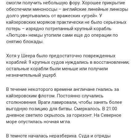
смогли получить небольшую фору. Хорошее прикрытие
обеспечили миноносцы – английские линейные линкоры
долго увертывались от вражеских «угрей». У
кайзеровских моряков практически не было серьезных
потерь – изрядно потрепанный крупный корабль
«Лютцов» немцы утопили сами еще до операции по
снятию блокады.
Хотя у Шеера было предостаточно поврежденных
кораблей: 9 крупных судов нуждались в восстановлении;
остальные корабли были меньше или получили
незначительный ущерб.
В течение некоторого времени англичане гнались за
кайзеровским флотом. Постоянно случались
столкновения. Враги лавировали, чтобы занять более
выгодную позицию для битвы. Смеркалось. В 21:00
дневное светило скрылось за горизонт. На Северное
море опустилась ночная мгла.
В темноте началась неразбериха. Суда и отряды