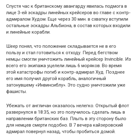
Спустя час к британскому авангарду явилась подмога в
лице 3-ей эскадры линейных крейсеров во главе с контр-
адмиралом Худом. Еще через 30 мин. в схватку вступили
остальные эскадры Альбиона, в состав которых входили
и линейные корабли.
Шеер понял, что положение складывается не в его
пользу и стал готовиться к отходу. Перед бегством
немцы смогли уничтожить линейный крейсер Invincible. Из
всего его экипажа уцелели лишь 6 моряков. Во время
этой катастрофы погиб и контр-адмирал Худ. Позднее
его имя получил другой корабль, аналогичный
затонувшему «Инвинсиблу». Это судно уничтожили уже
фашисты.
Убежать от англичан оказалось нелегко. Открытый флот
развернулся в 18:35, но это получилось сделать лишь в
направлении британских баз. Плыть в эту сторону было
для немцев смерти подобно. В 7 вечера кайзеровский
адмирал повернул назад, чтобы пробиться домой.