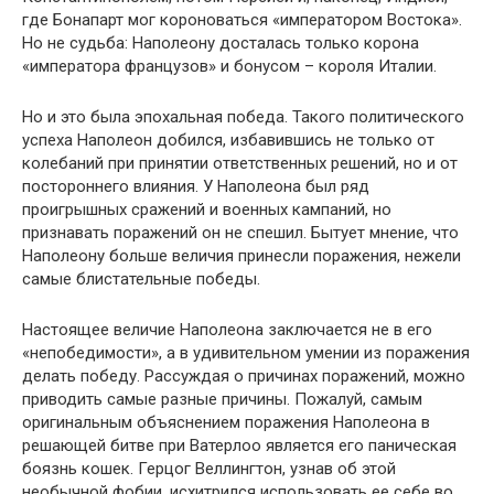
где Бонапарт мог короноваться «императором Востока».
Но не судьба: Наполеону досталась только корона
«императора французов» и бонусом – короля Италии.
Но и это была эпохальная победа. Такого политического
успеха Наполеон добился, избавившись не только от
колебаний при принятии ответственных решений, но и от
постороннего влияния. У Наполеона был ряд
проигрышных сражений и военных кампаний, но
признавать поражений он не спешил. Бытует мнение, что
Наполеону больше величия принесли поражения, нежели
самые блистательные победы.
Настоящее величие Наполеона заключается не в его
«непобедимости», а в удивительном умении из поражения
делать победу. Рассуждая о причинах поражений, можно
приводить самые разные причины. Пожалуй, самым
оригинальным объяснением поражения Наполеона в
решающей битве при Ватерлоо является его паническая
боязнь кошек. Герцог Веллингтон, узнав об этой
необычной фобии, исхитрился использовать ее себе во