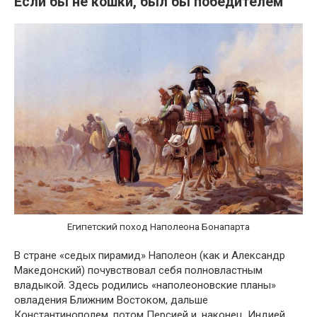
Если бы не кошки, был бы победителем
Египетский поход Наполеона Бонапарта
В стране «седых пирамид» Наполеон (как и Александр
Македонский) почувствовал себя полновластным
владыкой. Здесь родились «наполеоновские планы»
овладения Ближним Востоком, дальше
Константинополем, потом Персией и, наконец, Индией,