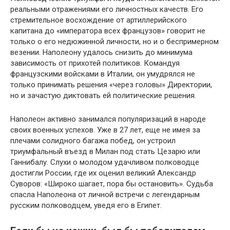
реальными отражениями его личностных качеств. Его
стремительное восхождение от артиллерийского
капитана до «императора всех французов» говорит не
только о его недюжинной личности, но и о беспримерном
везении. Наполеону удалось снизить до минимума
зависимость от прихотей политиков. Командуя
французскими войсками в Италии, он умудрялся не
только принимать решения «через головы» Директории,
но и зачастую диктовать ей политические решения.
Наполеон активно занимался популяризаций в народе
своих военных успехов. Уже в 27 лет, еще не имея за
плечами солидного багажа побед, он устроил
триумфальный въезд в Милан под стать Цезарю или
Ганнибалу. Слухи о молодом удачливом полководце
достигли России, где их оценил великий Александр
Суворов: «Широко шагает, пора бы остановить». Судьба
спасла Наполеона от личной встречи с легендарным
русским полководцем, уведя его в Египет.