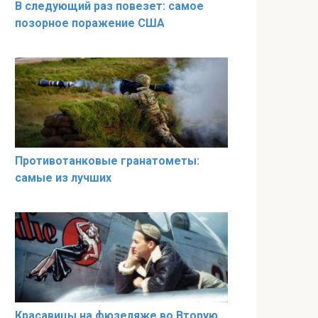
В следующий раз повезет: самое
позорное поражение США
Противотанковые гранатометы:
самые из лучших
Красавицы на фюзеляже во Вторую