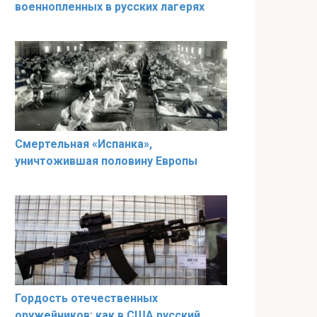
военнопленных в русских лагерях
Смертельная «Испанка»,
уничтожившая половину Европы
Гордость отечественных
оружейников: как в США русский