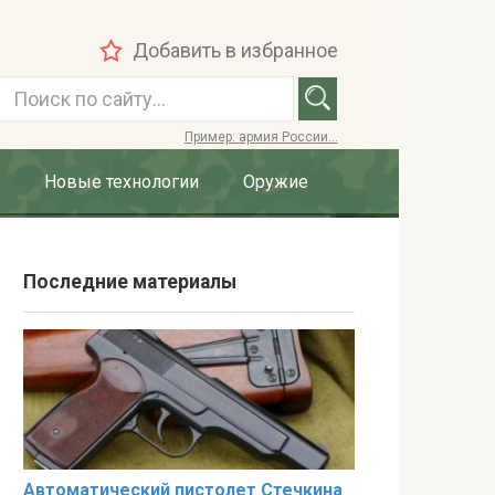
Добавить в избранное
П
о
Пример: армия России...
и
с
Новые технологии
Оружие
к
:
Последние материалы
Автоматический пистолет Стечкина