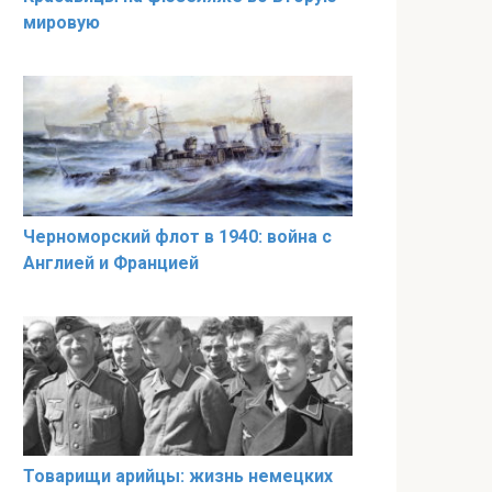
мировую
Черноморский флот в 1940: война с
Англией и Францией
Товарищи арийцы: жизнь немецких