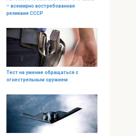
– всемирно востребованная
реликвия СССР
Тест на умение обращаться с
огнестрельным оружием