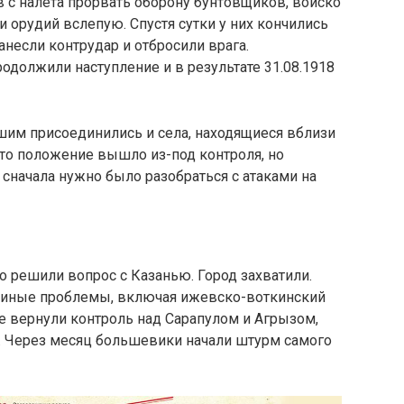
 с налета прорвать оборону бунтовщиков, войско
и орудий вслепую. Спустя сутки у них кончились
анесли контрудар и отбросили врага.
должили наступление и в результате 31.08.1918
вшим присоединились и села, находящиеся вблизи
то положение вышло из-под контроля, но
сначала нужно было разобраться с атаками на
о решили вопрос с Казанью. Город захватили.
на иные проблемы, включая ижевско-воткинский
ые вернули контроль над Сарапулом и Агрызом,
 Через месяц большевики начали штурм самого