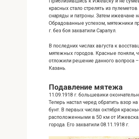
Приблизившись к Ижевску и не сумев
красных стало стрелять из пулеметов 
снаряды и патроны. Затем ижевчане н
Обрадованные успехом, мятежники про
г. без боя захватили Сарапул.
В последних числах августа к восста
мятежных городов. Красные поняли, ч
отложили решение данного вопроса – 
Казань.
Подавление мятежа
11.09.1918 г. большевики окончательн
Теперь настал черед обратить взор 
бунт. В первых числах октября красн
расположенными в 50 км от Ижевска.
города. Его захватили 08.11.1918 г.