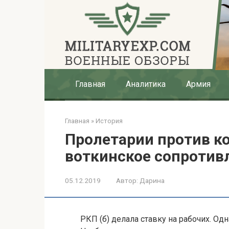
Перейти
к
контенту
Главная
Аналитика
Армия
Главная
»
История
Пролетарии против к
воткинское сопротив
05.12.2019
Автор:
Дарина
РКП (б) делала ставку на рабочих. О