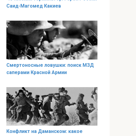
Саид-Магомед Какиев
Смертоносные ловушки: поиск МЗД
саперами Красной Армии
Конфликт на Даманском: какое