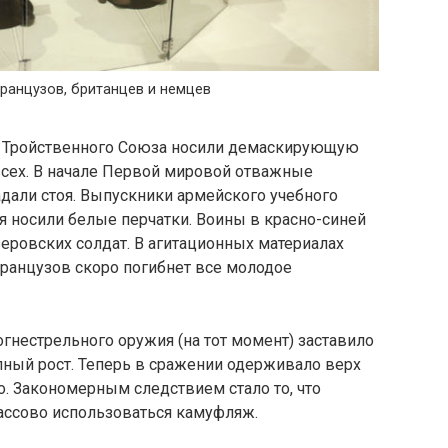
ранцузов, британцев и немцев
ы и Тройственного Союза носили демаскирующую
всех. В начале Первой мировой отважные
али стоя. Выпускники армейского учебного
я носили белые перчатки. Воины в красно-синей
еровских солдат. В агитационных материалах
французов скоро погибнет все молодое
нестрельного оружия (на тот момент) заставило
олный рост. Теперь в сражении одерживало верх
о. Закономерным следствием стало то, что
ассово использоваться камуфляж.