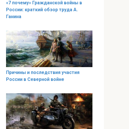
«7 почему» Гражданской войны в
России: краткий обзор труда А.
Ганина
Причины и последствия участия
России в Северной войне