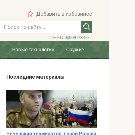
Добавить в избранное
П
о
Пример: армия России...
и
с
Новые технологии
Оружие
к
:
Последние материалы
Чеченский терминатор: герой России