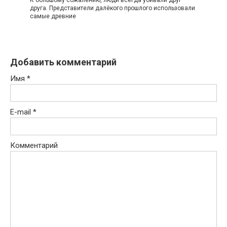
К большому сожалению, люди всегда убивали друг
друга. Представители далёкого прошлого использовали
самые древние
Добавить комментарий
Имя
*
E-mail
*
Комментарий