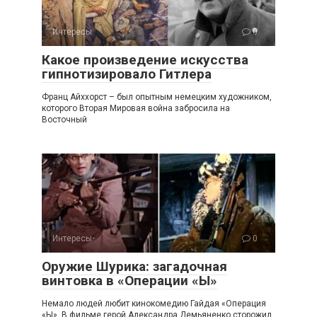
Интересы
0
Какое произведение искусства
гипнотизировало Гитлера
Франц Айххорст – был опытным немецким художником,
которого Вторая Мировая война забросила на
Восточный
Интересы
0
Оружие Шурика: загадочная
винтовка в «Операции «Ы»
Немало людей любит кинокомедию Гайдая «Операция
«Ы». В фильме герой Александра Демьяненко сторожил