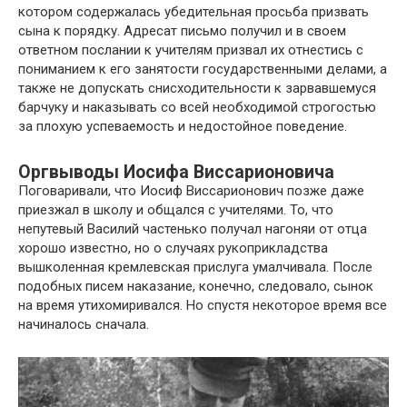
котором содержалась убедительная просьба призвать
сына к порядку. Адресат письмо получил и в своем
ответном послании к учителям призвал их отнестись с
пониманием к его занятости государственными делами, а
также не допускать снисходительности к зарвавшемуся
барчуку и наказывать со всей необходимой строгостью
за плохую успеваемость и недостойное поведение.
Оргвыводы Иосифа Виссарионовича
Поговаривали, что Иосиф Виссарионович позже даже
приезжал в школу и общался с учителями. То, что
непутевый Василий частенько получал нагоняи от отца
хорошо известно, но о случаях рукоприкладства
вышколенная кремлевская прислуга умалчивала. После
подобных писем наказание, конечно, следовало, сынок
на время утихомиривался. Но спустя некоторое время все
начиналось сначала.