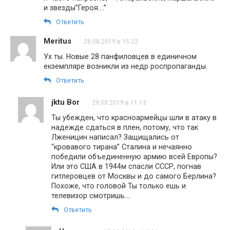
и звезды”Героя….”
Ответить
Meritus
28.08.2019 в 15:22
Ух ты. Новые 28 панфиловцев в единичном
екземпляре возникли из недр роспропаганды.
Ответить
jktu Bor
29.08.2019 в 11:13
Ты убежден, что красноармейцы шли в атаку в
надежде сдаться в плен, потому, что так
Лженицин написал? Защищались от
“кровавого тирана” Сталина и нечаянно
победили объединенную армию всей Европы?
Или это США в 1944м спасли СССР, погнав
гитлеровцев от Москвы и до самого Берлина?
Похоже, что головой Ты только ешь и
телевизор смотришь….
Ответить