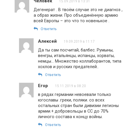
Человек
15.09.2019 в 13:31
Дегенерат . В твоём случае это не диагноз ,
а образ жизни. Про объединённую армию
всей Европы – это что то новенькое .
Ответить
Алексей
19.09.2019 в 11:17
Да ты сам посчитай, балбес. Румыны,
венгры, итальянцы, испанцы, хорваты,
немцы… Множество коллаборантов, типа
хохлов и русских предателей..
Ответить
Егор
15.11.2019 в 08:20
в рядах германии невоевали только
югославы .греки, поляки. со всех
остальных стран были дивизии легионы
армии.+ добровольцы в СС до 70%
личного состава к концу войны.
Ответить