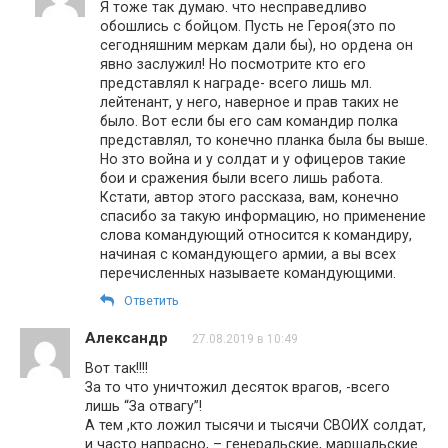
Я тоже так думаю. что несправедливо
обошлись с бойцом. Пусть не Героя(это по
сегодняшним меркам дали бы), но ордена он
явно заслужил! Но посмотрите кто его
представлял к награде- всего лишь мл.
лейтенант, у него, наверное и прав таких не
было. Вот если бы его сам командир полка
представлял, то конечно планка была бы выше.
Но зто война и у солдат и у офицеров такие
бои и сражения были всего лишь работа.
Кстати, автор этого рассказа, вам, конечно
спасибо за такую информацию, но применение
слова командующий относится к командиру,
начиная с командующего армии, а вы всех
перечисленных называете командующими.
Ответить
Александр
27.08.2019 в 10:49
Вот так!!!!
За то что уничтожил десяток врагов, -всего
лишь “За отвагу”!
А тем ,кто ложил тысячи и тысячи СВОИХ солдат,
и часто напрасно, – генеральские, маршальские