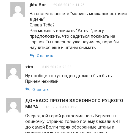
jktu Bor
29.08.2019 в 11:25
На своем планшете “мочишь москаляк сотнями
в день”
Слава Тебе?
Раз можешь написать “Ух ты…”, могу
предположить, что садиться покакать на
горшок Ты наверное уже научился, пора бы
научиться еще и штаны снимать…
Ответить
zim
13.09.2019 в 23:08
Ну вообще-то тут орден должен был быть.
Причем нехилый.
Ответить
ДОНБАСС ПРОТИВ ЗЛОВОННОГО РУЦКОГО
МИРА
15.09.2019 в 13:17
Очередной герой разгромил весь Вермахт в
одиночку .Странно только почему бежали в 41
до самой Волги теряя обосранные штаны и
миллионными толпами сдаваясь в плен .