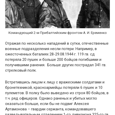
Командующий 2-м Прибалтийским фронтом А. И. Еременко
Отражая по несколько нападений в сутки, отечественные
военные подразделения несли потери. Например, в
ожесточенных баталиях 28-29.08.1944 г. 119 гв. сд
потеряла 20 пушек и больше 200 бойцов погибшими и
получившими ранения. Больше других пострадал 341 гв.
стрелковый полк.
Встретившись лицом к лицу с вражескими солдатами и
бронетехникой, красноармейцы потеряли 6 пушек и 10
пулеметов. В полку было выведено из строя 80 бойцов, в
т.ч. ряд офицеров. Однако раненых и убитых могло
оказаться больше, если бы не подвиг Алексея
Артамонова – гвардии сержанта, командовавшего
разведывательным отделением 1-го дивизиона 325-го гв.