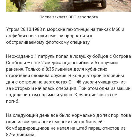
После захвата ВПП аэропорта
Утром 26.10.1983 г. морские пехотинцы на танках М60 и
амфибиях все-таки смогли прорваться к
обстреливаемому флотскому спецназу.
Неожиданно 1 патруль попал в ловушку бойцов с Острова
Свободы – еще 2 американца погибли, и 5 получили
ранения. Только к 8:35 львиная доля кубинских
строителей сложила оружие. В конце второй половины
дня с острова на вертолетах СН-46 увезли учащихся, из-
за которых и началась операция. При этом одна из машин
задела винтом пальмы и упала. К счастью, никто не
погиб.
На следующий день все было нормально до тех пор, пока
один из американских морских истребителей-
бомбардировщиков не напал на штаб парашютистов из
82-й дивизии.