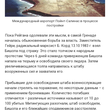
Международный аэропорт Пойнт-Салинас в процессе
постройки
Пока Рейгана одолевали эти мысли, в самой Гренаде
началась обыкновенная борьба за власть. Заместитель
Гейри, радикальный марксист Б. Корд 13.10.1983 г. взял
Бишопа под стражу. Это стало толчком к народным
протестам. Через 6 дней команда приверженцев Бишопа
напала на тюрьму и освободила своего лидера. Затем
увеличивающаяся толпа направилась к штабу
вооруженных сил и захватила его.
Прибывшие для освобождения штаба военнослужащие
начали стрелять на поражение, по некоторым данным – с
применением бронемашин. Количество погибших
отличается – различные источники называют от 10 до
100 убитых. Митингующих разогнали, штаб освободили,
Бишопа и его ближайших сподвижников расстреляли.