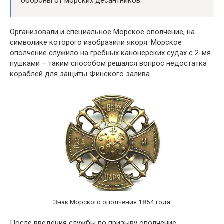
обороны от морских десантников.
Организовали и специальное Морское ополчение, на
символике которого изобразили якоря. Морское
ополчение служило на гребных канонерских судах с 2-мя
пушками – таким способом решался вопрос недостатка
кораблей для защиты Финского залива.
Знак Морского ополчения 1854 года
После введения службы по призыву ополчение