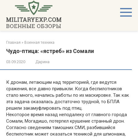
Перейти
к
контенту
Главная
»
Военная техника
Чудо-птица: «ястреб» из Сомали
03.09.2020
Дарина
К дронам, летающим над территорией, где ведутся
сражения, все давно привыкли. Когда беспилотников
стало много, начались работы по их маскировке. Так как
эта задача оказалась достаточно трудной, то БПЛА
решили закамуфлировать под птиц.
Некоторое время назад неподалеку от главного города
Сомали, Могадишо, потерпел крушение странный дрон.
Согласно сведениям тамошних СМИ, разбившийся
беспилотник может оказаться техникой для шпионажа,