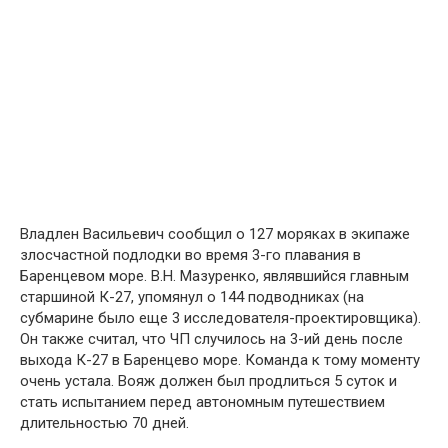
Владлен Васильевич сообщил о 127 моряках в экипаже
злосчастной подлодки во время 3-го плавания в
Баренцевом море. В.Н. Мазуренко, являвшийся главным
старшиной К-27, упомянул о 144 подводниках (на
субмарине было еще 3 исследователя-проектировщика).
Он также считал, что ЧП случилось на 3-ий день после
выхода К-27 в Баренцево море. Команда к тому моменту
очень устала. Вояж должен был продлиться 5 суток и
стать испытанием перед автономным путешествием
длительностью 70 дней.