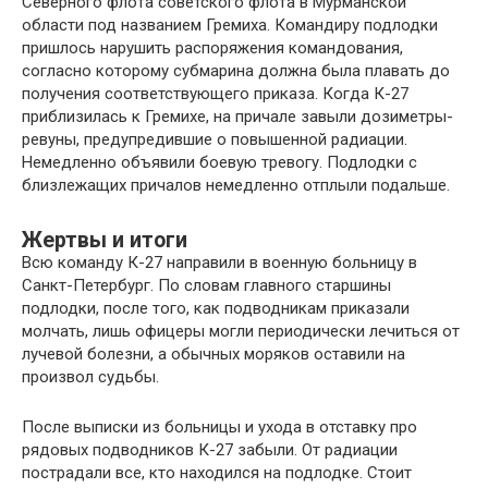
Северного флота советского флота в Мурманской
области под названием Гремиха. Командиру подлодки
пришлось нарушить распоряжения командования,
согласно которому субмарина должна была плавать до
получения соответствующего приказа. Когда К-27
приблизилась к Гремихе, на причале завыли дозиметры-
ревуны, предупредившие о повышенной радиации.
Немедленно объявили боевую тревогу. Подлодки с
близлежащих причалов немедленно отплыли подальше.
Жертвы и итоги
Всю команду К-27 направили в военную больницу в
Санкт-Петербург. По словам главного старшины
подлодки, после того, как подводникам приказали
молчать, лишь офицеры могли периодически лечиться от
лучевой болезни, а обычных моряков оставили на
произвол судьбы.
После выписки из больницы и ухода в отставку про
рядовых подводников К-27 забыли. От радиации
пострадали все, кто находился на подлодке. Стоит