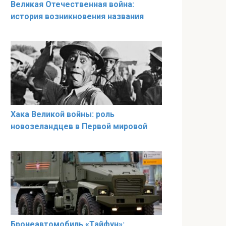
Великая Отечественная война:
история возникновения названия
Хака Великой войны: роль
новозеландцев в Первой мировой
​​​​Бронеавтомобиль «Тайфун»: