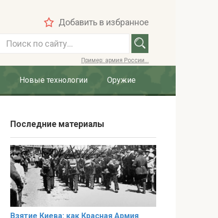
Добавить в избранное
П
о
Пример: армия России...
и
с
Новые технологии
Оружие
к
:
Последние материалы
Взятие Киева: как Красная Армия