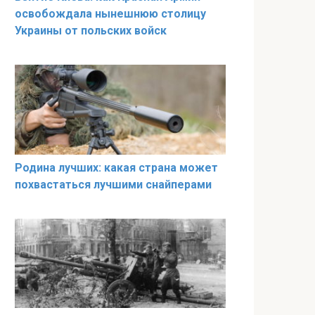
освобождала нынешнюю столицу
Украины от польских войск
Родина лучших: какая страна может
похвастаться лучшими снайперами