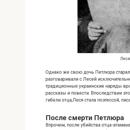
Леся
Однако же свою дочь Петлюра старалс
разговаривали с Лесей исключительно
традиционные украинские наряды вро
рассказы и повести. Впоследствии эт
гибели отца,Леся стала поэтессой, пи
После смерти Петлюра
Впрочем, после убийства отца-атаман