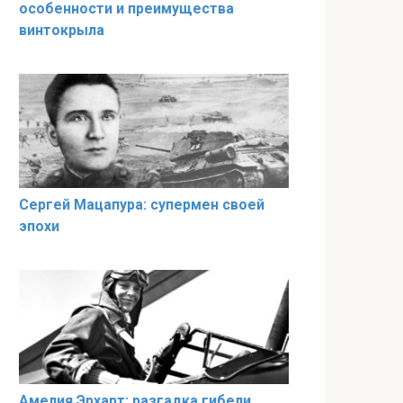
особенности и преимущества
винтокрыла
Сергей Мацапура: супермен своей
эпохи
Амелия Эрхарт: разгадка гибели