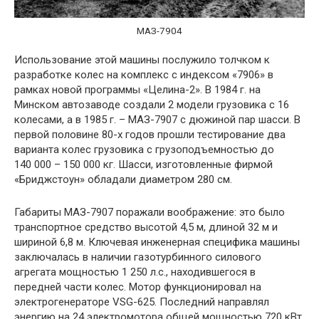
МАЗ-7904
Использование этой машины послужило толчком к
разработке колес на комплекс с индексом «7906» в
рамках новой программы «Целина-2». В 1984 г. на
Минском автозаводе создали 2 модели грузовика с 16
колесами, а в 1985 г. – МАЗ-7907 с дюжиной пар шасси. В
первой половине 80-х годов прошли тестирование два
варианта колес грузовика с грузоподъемностью до
140 000 – 150 000 кг. Шасси, изготовленные фирмой
«Бриджстоун» обладали диаметром 280 см.
Габариты МАЗ-7907 поражали воображение: это было
транспортное средство высотой 4,5 м, длиной 32 м и
шириной 6,8 м. Ключевая инженерная специфика машины
заключалась в наличии газотурбинного силового
агрегата мощностью 1 250 л.с., находившегося в
передней части колес. Мотор функционировал на
электрогенераторе VSG-625. Последний направлял
энергию на 24 электромотора общей мощностью 720 кВт.