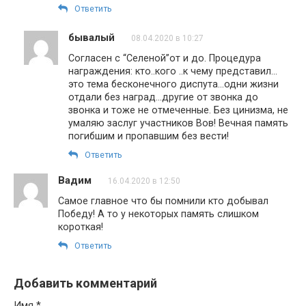
Ответить
бывалый
08.04.2020 в 10:27
Согласен с “Селеной”от и до. Процедура
награждения: кто..кого ..к чему представил…
это тема бесконечного диспута…одни жизни
отдали без наград…другие от звонка до
звонка и тоже не отмеченные. Без цинизма, не
умаляю заслуг участников Вов! Вечная память
погибшим и пропавшим без вести!
Ответить
Вадим
16.04.2020 в 12:50
Самое главное что бы помнили кто добывал
Победу! А то у некоторых память слишком
короткая!
Ответить
Добавить комментарий
Имя
*