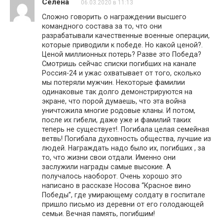
Селена
06.03.2020 в 11:13
Сложно говорить о награждении высшего
командного состава за то, что они
разрабатывали качественные военные операции,
которые приводили к победе. Но какой ценой?.
Ценой миллионных потерь? Разве это Победа?
Смотришь сейчас списки погибших на канале
Россия-24 и ужас охватывает от того, сколько
мы потеряли мужчин. Некоторые фамилии
одинаковые так долго демонстрируются на
экране, что порой думаешь, что эта война
уничтожила многие родовые кланы. И потом,
после их гибели, даже уже и фамилий таких
теперь не существует!. Погибала целая семейная
ветвь! Погибала духовность общества, лучшие из
людей. Награждать надо было их, погибших , за
то, что жизни свои отдали. Именно они
заслужили награды самые высокие. А
получалось наоборот. Очень хорошо это
написано в рассказе Носова “Красное вино
Победы”, где умирающему солдату в госпитале
пришло письмо из деревни от его голодающей
семьи. Вечная память, погибшим!