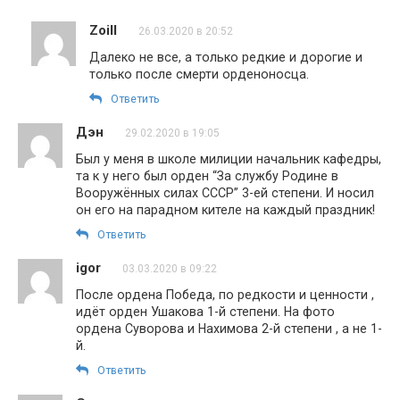
Zoill
26.03.2020 в 20:52
Далеко не все, а только редкие и дорогие и
только после смерти орденоносца.
Ответить
Дэн
29.02.2020 в 19:05
Был у меня в школе милиции начальник кафедры,
та к у него был орден “За службу Родине в
Вооружённых силах СССР” 3-ей степени. И носил
он его на парадном кителе на каждый праздник!
Ответить
igor
03.03.2020 в 09:22
После ордена Победа, по редкости и ценности ,
идёт орден Ушакова 1-й степени. На фото
ордена Суворова и Нахимова 2-й степени , а не 1-
й.
Ответить