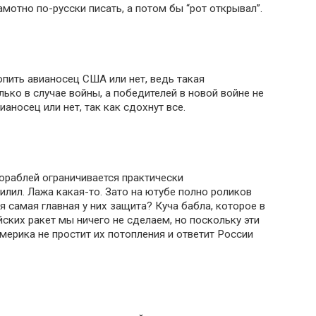
амотно по-русски писать, а потом бы “рот открывал”.
пить авианосец США или нет, ведь такая
ько в случае войны, а победителей в новой войне не
ианосец или нет, так как сдохнут все.
ораблей ограничивается практически
илил. Лажа какая-то. Зато на ютубе полно роликов
я самая главная у них защита? Куча бабла, которое в
ийских ракет мы ничего не сделаем, но поскольку эти
мерика не простит их потопления и ответит России