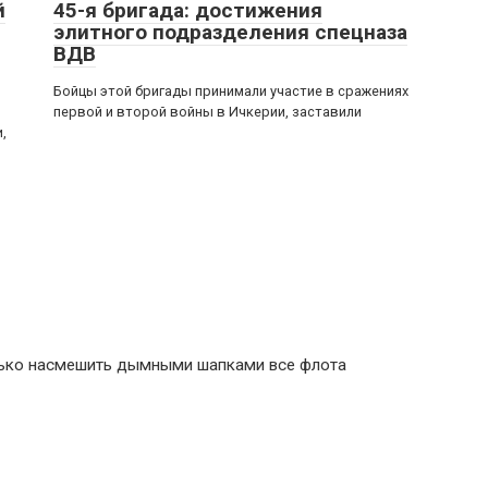
й
45-я бригада: достижения
элитного подразделения спецназа
ВДВ
Бойцы этой бригады принимали участие в сражениях
первой и второй войны в Ичкерии, заставили
,
лько насмешить дымными шапками все флота