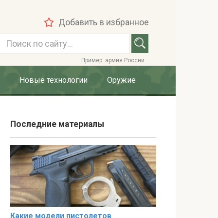
Добавить в избранное
П
о
Пример: армия России...
и
с
Новые технологии
Оружие
к
:
Последние материалы
Какие модели пистолетов