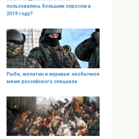
пользовались большим спросом в
2019 году?
Рыба, желатин и муравьи: необычное
меню российского спецназа