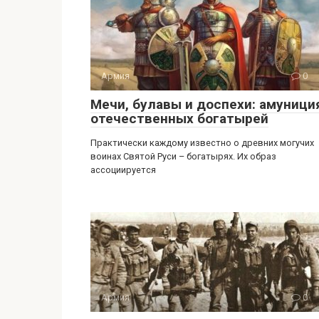
Армия
0
Мечи, булавы и доспехи: амуници
отечественных богатырей
Практически каждому известно о древних могучих
воинах Святой Руси – богатырях. Их образ
ассоциируется
Армия
0