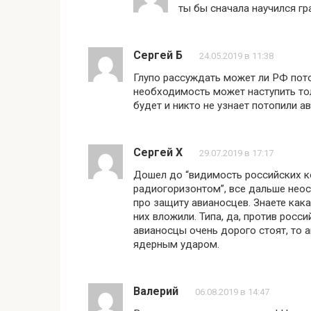
ты бы сначала научился гр
Сергей Б
24.05.2019 в 11:38
Глупо рассуждать может ли РФ пото
необходимость может наступить тол
будет и никто не узнает потопили ав
Сергей Х
29.07.2019 в 17:17
Дошел до “видимость российских к
радиогоризонтом”, все дальше неос
про защиту авианосцев. Знаете кака
них вложили. Типа, да, против росс
авианосцы очень дорого стоят, то а
ядерным ударом.
Валерий
06.08.2019 в 14:47