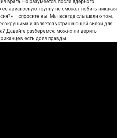
 врага. Но разумеется, после ядерного
о ее авианосную группу не сможет побить никакая
сия?» – спросите вы. Мы всегда слышали о том,
есокрушима и является устрашающей силой для
гда? Давайте разберемся, можно ли верить
ериканцев есть доля правды.