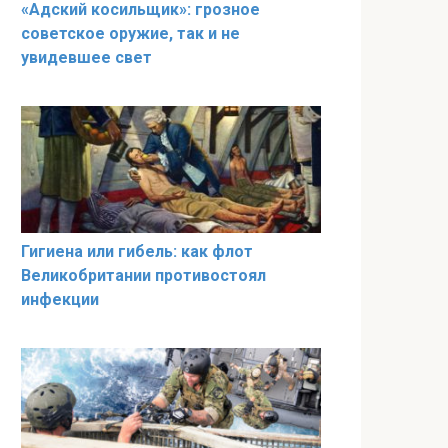
«Адский косильщик»: грозное
советское оружие, так и не
увидевшее свет
Гигиена или гибель: как флот
Великобритании противостоял
инфекции