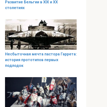
Развитие Бельгии в XIX и XX
столетиях
Несбыточная мечта пастора Гаррета:
история прототипов первых
подлодок