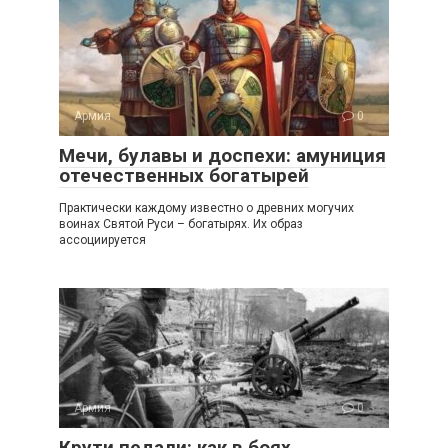
Армия
0
Мечи, булавы и доспехи: амуниция
отечественных богатырей
Практически каждому известно о древних могучих
воинах Святой Руси – богатырях. Их образ
ассоциируется
Армия
0
Крути педали: как в боях