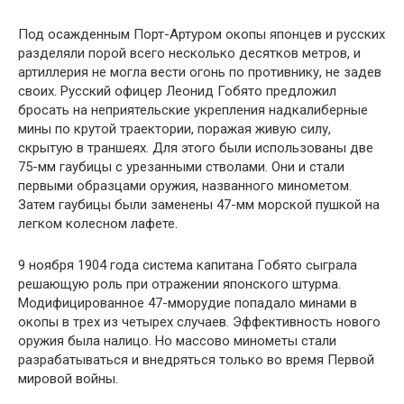
Под осажденным Порт-Артуром окопы японцев и русских
разделяли порой всего несколько десятков метров, и
артиллерия не могла вести огонь по противнику, не задев
своих. Русский офицер Леонид Гобято предложил
бросать на неприятельские укрепления надкалиберные
мины по крутой траектории, поражая живую силу,
скрытую в траншеях. Для этого были использованы две
75-мм гаубицы с урезанными стволами. Они и стали
первыми образцами оружия, названного минометом.
Затем гаубицы были заменены 47-мм морской пушкой на
легком колесном лафете.
9 ноября 1904 года система капитана Гобято сыграла
решающую роль при отражении японского штурма.
Модифицированное 47-мморудие попадало минами в
окопы в трех из четырех случаев. Эффективность нового
оружия была налицо. Но массово минометы стали
разрабатываться и внедряться только во время Первой
мировой войны.