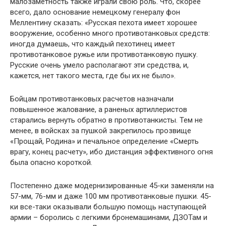
малозаметность также играли свою роль. Что, скорее
всего, дало основание немецкому генералу фон
Меллентину сказать: «Русская пехота имеет хорошее
вооружение, особенно много противотанковых средств:
иногда думаешь, что каждый пехотинец имеет
противотанковое ружье или противотанковую пушку.
Русские очень умело располагают эти средства, и,
кажется, нет такого места, где бы их не было».
Бойцам противотанковых расчетов назначали
повышенное жалование, а раненых артиллеристов
старались вернуть обратно в противотанкисты. Тем не
менее, в войсках за пушкой закрепилось прозвище
«Прощай, Родина» и печальное определение «Смерть
врагу, конец расчету», ибо дистанция эффективного огня
была опасно короткой.
Постепенно даже модернизированные 45-ки заменяли на
57-мм, 76-мм и даже 100 мм противотанковые пушки. 45-
ки все-таки оказывали большую помощь наступающей
армии – боролись с легкими бронемашинами, ДЗОТам и