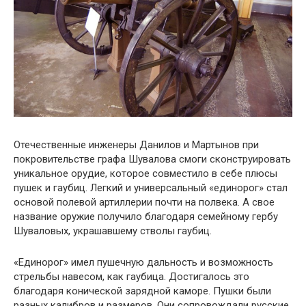
Отечественные инженеры Данилов и Мартынов при
покровительстве графа Шувалова смоги сконструировать
уникальное орудие, которое совместило в себе плюсы
пушек и гаубиц. Легкий и универсальный «единорог» стал
основой полевой артиллерии почти на полвека. А свое
название оружие получило благодаря семейному гербу
Шуваловых, украшавшему стволы гаубиц.
«Единорог» имел пушечную дальность и возможность
стрельбы навесом, как гаубица. Достигалось это
благодаря конической зарядной каморе. Пушки были
разных калибров и размеров. Они сопровождали русские