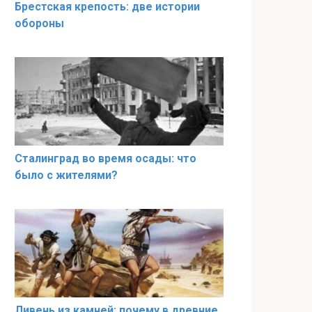
Брестская крепость: две истории
обороны
Сталинград во время осады: что
было с жителями?
Ливень из камней: почему в древние