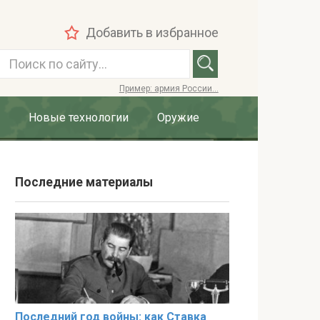
Добавить в избранное
П
о
Пример: армия России...
и
с
Новые технологии
Оружие
к
:
Последние материалы
Последний год войны: как Ставка