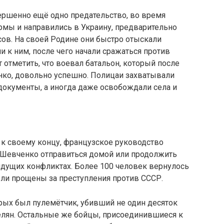
ершенно ещё одно предательство, во время
рмы и направились в Украину, предварительно
сов. На своей Родине они быстро отыскали
 к ним, после чего начали сражаться против
 отметить, что воевал батальон, который после
нко, довольно успешно. Полицаи захватывали
документы, а иногда даже освобождали села и
 к своему концу, французское руководство
 Шевченко отправиться домой или продолжить
ядущих конфликтах. Более 100 человек вернулось
ыли прощены за преступления против СССР.
рых был пулемётчик, убивший не один десяток
елян. Остальные же бойцы, присоединившиеся к