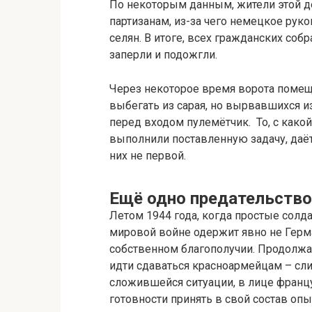
По некоторым данным, жители этой 
партизанам, из-за чего немецкое рук
селян. В итоге, всех гражданских соб
заперли и подожгли.
Через некоторое время ворота поме
выбегать из сарая, но вырвавшихся 
перед входом пулемётчик. То, с како
выполнили поставленную задачу, даёт
них не первой.
Ещё одно предательство
Летом 1944 года, когда простые солда
мировой войне одержит явно не Герма
собственном благополучии. Продолжат
идти сдаваться красноармейцам – сл
сложившейся ситуации, в лице францу
готовности принять в свой состав оп