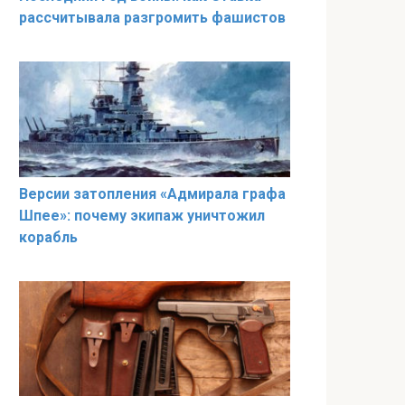
рассчитывала разгромить фашистов
Версии затопления «Адмирала графа
Шпее»: почему экипаж уничтожил
корабль