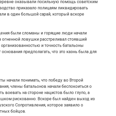
деревне оказывали посильную помощь советским
оводство приказало полицаям ликвидировать
рали в один большой сарай, который вскоре
щения были сломаны и горящие люди начали
из огненной ловушки расстреливал стоявший
й организованностью и точность батальоны
 основания предполагать, что это казнь была для
ты начали понимать, что победу во Второй
ния, члены батальонов начали беспокоиться о
ь воевать на стороне нацистов было глупо, а
ишком рискованно. Вскоре был найден выход из
зского Сопротивления, которое заявило о
ытных бойцов.