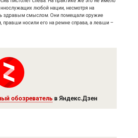
сив пистолет слева. На практике же это не имело
еннослужащих любой нации, несмотря на
ись здравым смыслом. Они помещали оружие
, правши носили его на ремне справа, а левши –
ный обозреватель
в Яндекс.Дзен