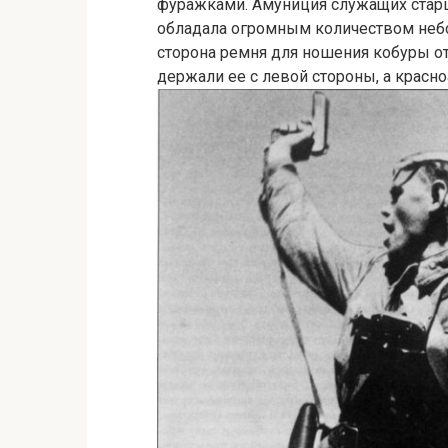
фуражками. Амуниция служащих стар
обладала огромным количеством небо
сторона ремня для ношения кобуры от
держали ее с левой стороны, а красн