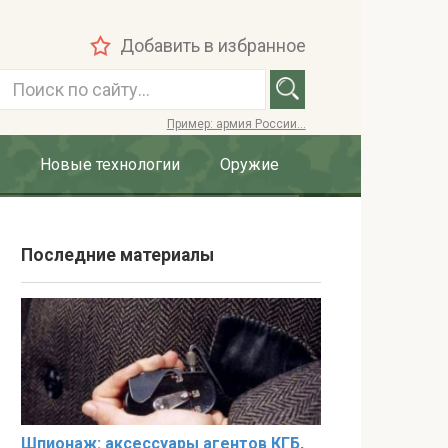
Добавить в избранное
П
о
Пример: армия России...
и
с
Новые технологии
Оружие
к
:
Последние материалы
Шпионаж: аксессуары агентов КГБ,