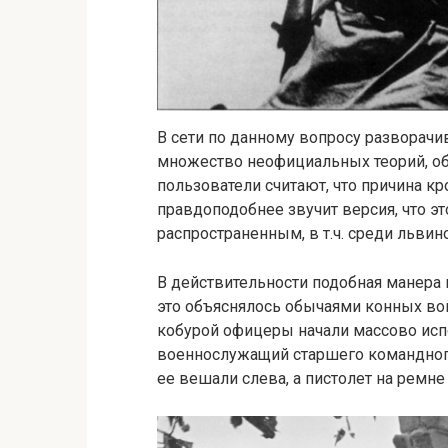
В сети по данному вопросу разворач
множество неофициальных теорий, о
пользователи считают, что причина к
правдоподобнее звучит версия, что э
распространенным, в т.ч. среди льви
В действительности подобная манера 
это объяснялось обычаями конных во
кобурой офицеры начали массово исп
военнослужащий старшего командного
ее вешали слева, а пистолет на ремне