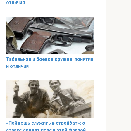
отличия
Табельное и боевое оружие: понятия
и отличия
«Пойдешь служить в стройбат»: о
страхе солдат перед этой фразой