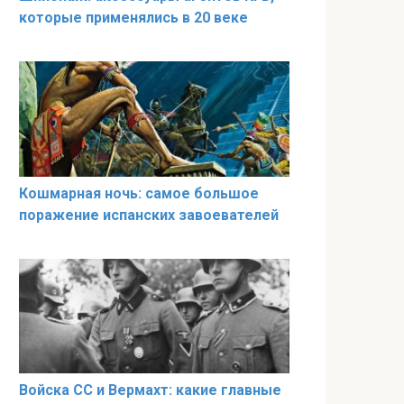
которые применялись в 20 веке
Кошмарная ночь: самое большое
поражение испанских завоевателей
Войска СС и Вермахт: какие главные