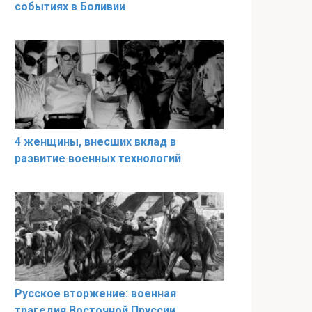
событиях в Боливии
4 женщины, внесших вклад в
развитие военных технологий
Русское вторжение: военная
трагедия Восточной Пруссии