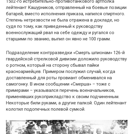
1502-го истребительно-противотанкового артполка
лейтенант Кашурников, отправленный на боевые позиции
батарей, вместо исполнения приказа, напился спиртного.
Степень нетрезвости не была отражена в докладе, но
судя по тому, как приведенный к руководству
военнослужащий рвал на себе одежду и ругался со
старшими по званию, выпил он явно не 100 грамм.
Подразделение контрразведки «Смерть шпионам» 126-й
гвардейской стрелковой дивизии доложило руководству
о ротном, который на сторону сбывал пайки
красноармейцев. Примером послужил случай, когда
доставленный для роты провиант обменивался на
самогонку. В ином сообщении «Смерша» – тоже с
примерами – указывался перечень военачальников,
применявших рукоприкладство к своим подчиненным.
Некоторые били руками, а другие палкой. Один лейтенант
колотил подопечных полевой сумкой.