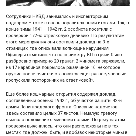
Сотрудники НКВД занимались и инспекторским
надзором – тоже с очень поразительными итогами. Так, в
конце зимы 1941 – 1942 гг. 2 особиста посетили с
проверкой 172-ю стрелковую дивизию. По результатам
этого мероприятия они составили доклад на 3-х
страницах, где описывали вопиющие нарушения.
Офицеры отметили, что по периметру КП в грязи было
разбросано примерно 20 гранат; 2 миномета заржавели,
из 17 карабинов покрылось ржавчиной 16; некоторое
оружие после очистки становится еще грязнее; часовые
пропускали посторонних на ответ «свой».
Еще более кошмарные открытия содержал доклад,
составленный осенью 1942 г., об участке защиты 42-й
армии Ленинградского фронта. Описание недочетов
здесь составило целых 37 листов. Немалую тревогу
вызвало положение с минными полями. По результатам
проверки выяснилось, что они расположены не в тех
местах, где должны быть, и вдобавок некоторые мины в